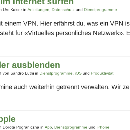
im Internet surfen
 Urs Kaiser in
Anleitungen
,
Datenschutz
und
Dienstprogramme
it einem VPN. Hier erfährst du, was ein VPN is
teht für «Virtuelles persönliches Netzwerk». E
der ausblenden
4
von Sandro Lüthi in
Dienstprogramme
,
iOS
und
Produktivität
ne auch weiterhin getrennt verwalten. Wir zei
pple
 Dorota Pograniczna in
App
,
Dienstprogramme
und
iPhone