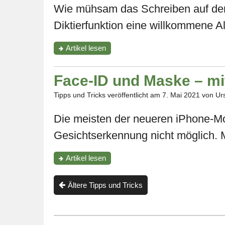
Wie mühsam das Schreiben auf der kl
Diktierfunktion eine willkommene Al
"Diktieren,
Artikel
lesen
schütteln,
korrigieren
–
Face-ID und Maske – mi
alles
Wissenswerte
Tipps und Tricks veröffentlicht am
7. Mai 2021
von Urs
über
die
Die meisten der neueren iPhone-Mod
Diktierfunktion"
Gesichtserkennung nicht möglich. Mi
"Face-
Artikel
lesen
ID
und
Maske
Ältere Tipps und Tricks
–
mit
der
Apple