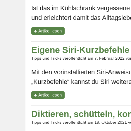
Ist das im Kühlschrank vergessene 
und erleichtert damit das Alltagsle
"Hallo
Artikel
lesen
Zuzanka,
sag
mir
Eigene Siri-Kurzbefehle 
das
Ablaufdatum
Tipps und Tricks veröffentlicht am
7. Februar 2022
von
von
…"
Mit den vorinstallierten Siri-Anwei
„Kurzbefehle“ kannst du Siri weiter
"Eigene
Artikel
lesen
Siri-
Kurzbefehle
erstellen
Diktieren, schütteln, ko
–
so
Tipps und Tricks veröffentlicht am
19. Oktober 2021
vo
geht’s"