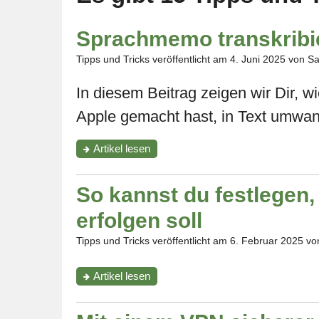
Sprachmemo transkribi
Tipps und Tricks veröffentlicht am
4. Juni 2025
von Sa
In diesem Beitrag zeigen wir Dir, 
Apple gemacht hast, in Text umwan
"Sprachmemo
Artikel
lesen
transkribieren"
So kannst du festlegen
erfolgen soll
Tipps und Tricks veröffentlicht am
6. Februar 2025
von
"So
Artikel
lesen
kannst
du
festlegen,