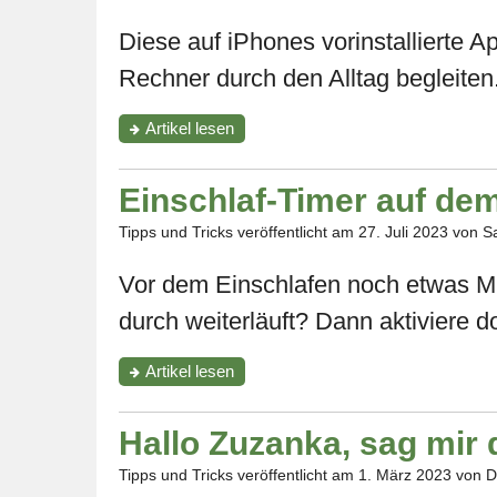
Diese auf iPhones vorinstallierte A
Rechner durch den Alltag begleiten
"Die
Artikel
lesen
Rechner-
App
von
Einschlaf-Timer auf dem
Apple"
Tipps und Tricks veröffentlicht am
27. Juli 2023
von Sa
Vor dem Einschlafen noch etwas M
durch weiterläuft? Dann aktiviere d
"Einschlaf-
Artikel
lesen
Timer
auf
dem
Hallo Zuzanka, sag mir
iPhone
aktivieren"
Tipps und Tricks veröffentlicht am
1. März 2023
von D