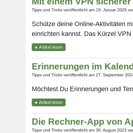
Mit einem VPN sicherer 
wohin
bei
Tipps und Tricks veröffentlicht am
19. Januar 2025
von
einem
Telefonanruf
Schütze deine Online-Aktivitäten m
die
Audioausgabe
einrichten kannst. Das Kürzel VPN s
erfolgen
soll"
"Mit
Artikel
lesen
einem
VPN
sicherer
Erinnerungen im Kalen
im
Internet
Tipps und Tricks veröffentlicht am
27. September 202
surfen"
Möchtest Du Erinnerungen und Termi
"Erinnerungen
Artikel
lesen
im
Kalender
ausblenden"
Die Rechner-App von A
Tipps und Tricks veröffentlicht am
30. August 2023
von