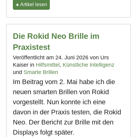
"3
Artikel
lesen
neue
Meta
Die Rokid Neo Brille im
KI
Brillen
Praxistest
erhältlich"
Veröffentlicht am
24. Juni 2026
von Urs
Kaiser in
Hilfsmittel
,
Künstliche Intelligenz
und
Smarte Brillen
Im Beitrag vom 2. Mai habe ich die
neuen smarten Brillen von Rokid
vorgestellt. Nun konnte ich eine
davon in der Praxis testen, die Rokid
Neo. Der Bericht zur Brille mit den
Displays folgt später.