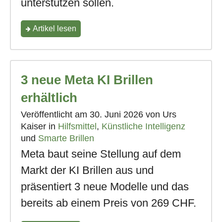
unterstützen sollen.
"Entscheidungshilfe
Artikel
lesen
für
die
3 neue Meta KI Brillen
Auswahl
deiner
erhältlich
Meta
Veröffentlicht am
30. Juni 2026
von Urs
Kaiser in
Hilfsmittel
,
Künstliche Intelligenz
KI
und
Smarte Brillen
Brille"
Meta baut seine Stellung auf dem
Markt der KI Brillen aus und
präsentiert 3 neue Modelle und das
bereits ab einem Preis von 269 CHF.