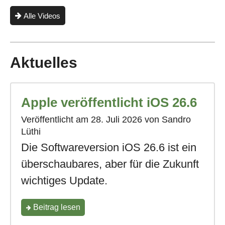
ich
Alle Videos
mein
iPhone?"
Aktuelles
Apple veröffentlicht iOS 26.6
Veröffentlicht am
28. Juli 2026
von Sandro
Lüthi
Die Softwareversion iOS 26.6 ist ein
überschaubares, aber für die Zukunft
wichtiges Update.
"Apple
Beitrag
lesen
veröffentlicht