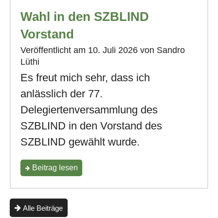
Wahl in den SZBLIND
der
NZZ
Vorstand
am
Veröffentlicht am
10. Juli 2026
von Sandro
Lüthi
Sonntag"
Es freut mich sehr, dass ich
anlässlich der 77.
Delegiertenversammlung des
SZBLIND in den Vorstand des
SZBLIND gewählt wurde.
"Wahl
Beitrag
lesen
in
den
Alle Beiträge
SZBLIND