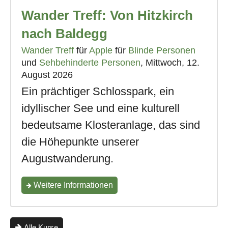
Wander Treff: Von Hitzkirch
"iPhone
Treff:
nach Baldegg
Navi-
Wander Treff
für
Apple
für
Blinde Personen
und
Sehbehinderte Personen
, Mittwoch, 12.
Apps
August 2026
für
Ein prächtiger Schlosspark, ein
unterwegs
idyllischer See und eine kulturell
–
bedeutsame Klosteranlage, das sind
Orientierung
die Höhepunkte unserer
leicht
Augustwanderung.
gemacht"
zum
Weitere Informationen
Kurs
"Wander
Alle Kurse