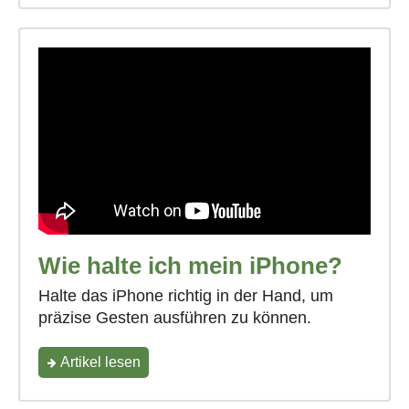
Wie halte ich mein iPhone?
Halte das iPhone richtig in der Hand, um
präzise Gesten ausführen zu können.
"Wie
Artikel lesen
halte