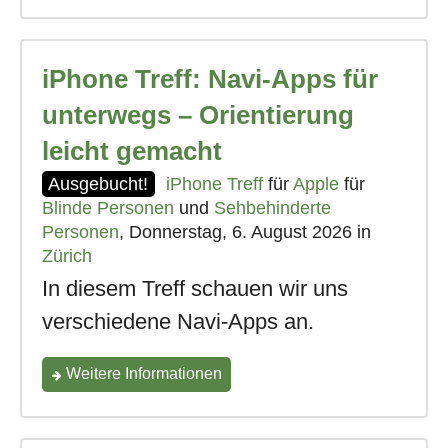
Kurs
"Android
iPhone Treff: Navi-Apps für
Treff:
Navi-
unterwegs – Orientierung
Apps
leicht gemacht
für
Ausgebucht!
iPhone Treff
für
Apple
für
unterwegs
Blinde Personen
und
Sehbehinderte
Personen
, Donnerstag, 6. August 2026 in
–
Zürich
Orientierung
In diesem Treff schauen wir uns
leicht
verschiedene Navi-Apps an.
gemacht"
zum
Weitere Informationen
iPhone
Treff