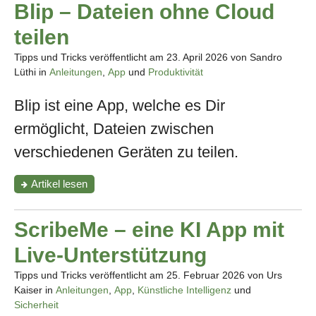
Blip – Dateien ohne Cloud
teilen
Tipps und Tricks veröffentlicht am
23. April 2026
von Sandro
Lüthi in
Anleitungen
,
App
und
Produktivität
Blip ist eine App, welche es Dir
ermöglicht, Dateien zwischen
verschiedenen Geräten zu teilen.
"Blip
Artikel
lesen
–
Dateien
ohne
ScribeMe – eine KI App mit
Cloud
teilen"
Live-Unterstützung
Tipps und Tricks veröffentlicht am
25. Februar 2026
von Urs
Kaiser in
Anleitungen
,
App
,
Künstliche Intelligenz
und
Sicherheit