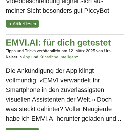
Videobeschreibung eignet sich aus
meiner Sicht besonders gut PiccyBot.
"Mit
Artikel
lesen
PiccyBot
Videos
beschreiben
EMVI.AI: für dich getestet
lassen"
Tipps und Tricks veröffentlicht am
12. März 2025
von Urs
Kaiser in
App
und
Künstliche Intelligenz
Die Ankündigung der App klingt
vollmundig: «EMVI verwandelt Ihr
Smartphone in den zuverlässigsten
visuellen Assistenten der Welt.» Doch
was steckt dahinter? Voller Neugierde
habe ich EMVI.AI herunter geladen und...