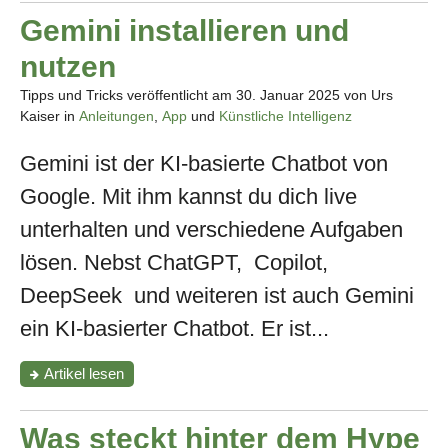
–
die
Gemini installieren und
App,
die
nutzen
uns
beim
Tipps und Tricks veröffentlicht am
30. Januar 2025
von Urs
Sehen
Kaiser in
Anleitungen
,
App
und
Künstliche Intelligenz
hilft!"
Gemini ist der KI-basierte Chatbot von
Google. Mit ihm kannst du dich live
unterhalten und verschiedene Aufgaben
lösen. Nebst ChatGPT, Copilot,
DeepSeek und weiteren ist auch Gemini
ein KI-basierter Chatbot. Er ist...
"Gemini
Artikel
lesen
installieren
und
nutzen"
Was steckt hinter dem Hype