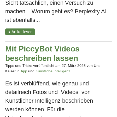
Sicht tatsächlich, einen Versuch zu
machen. Worum geht es? Perplexity AI
ist ebenfalls...
"Perplexity-
Artikel
lesen
eine
valable
Ergänzung
Mit PiccyBot Videos
oder
Alternative
beschreiben lassen
zu
ChatGPT"
Tipps und Tricks veröffentlicht am
27. März 2025
von Urs
Kaiser in
App
und
Künstliche Intelligenz
Es ist verblüffend, wie genau und
detailreich Fotos und Videos von
Künstlicher Intelligenz beschrieben
werden können. Für die