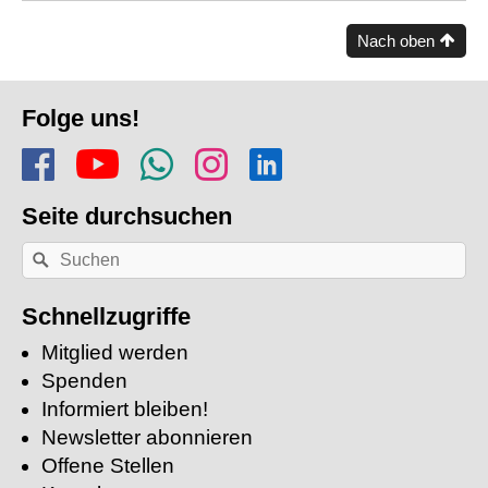
Nach oben
Fusszeile
Folge uns!
Folge uns auf Facebook
Finde uns auf YouTube
Folge dem Kanal Apf
Folge uns auf In
Finde uns auf
Seite durchsuchen
Nach
Suchen
einem
Stichwort
suchen:
Schnellzugriffe
Mitglied werden
Spenden
Informiert bleiben!
Newsletter abonnieren
Offene Stellen