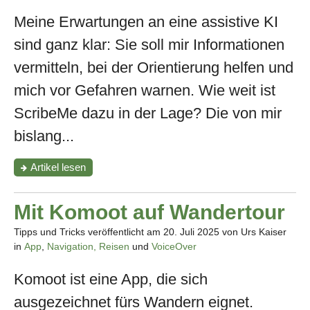
Meine Erwartungen an eine assistive KI
sind ganz klar: Sie soll mir Informationen
vermitteln, bei der Orientierung helfen und
mich vor Gefahren warnen. Wie weit ist
ScribeMe dazu in der Lage? Die von mir
bislang...
"ScribeMe
Artikel
lesen
–
eine
KI
Mit Komoot auf Wandertour
App
mit
Tipps und Tricks veröffentlicht am
20. Juli 2025
von Urs Kaiser
Live-
in
App
,
Navigation, Reisen
und
VoiceOver
Unterstützung"
Komoot ist eine App, die sich
ausgezeichnet fürs Wandern eignet.