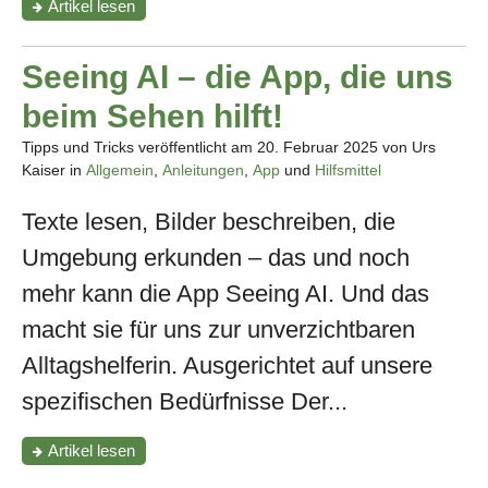
"EMVI.AI:
Artikel
lesen
für
dich
getestet"
Seeing AI – die App, die uns
beim Sehen hilft!
Tipps und Tricks veröffentlicht am
20. Februar 2025
von Urs
Kaiser in
Allgemein
,
Anleitungen
,
App
und
Hilfsmittel
Texte lesen, Bilder beschreiben, die
Umgebung erkunden – das und noch
mehr kann die App Seeing AI. Und das
macht sie für uns zur unverzichtbaren
Alltagshelferin. Ausgerichtet auf unsere
spezifischen Bedürfnisse Der...
"Seeing
Artikel
lesen
AI