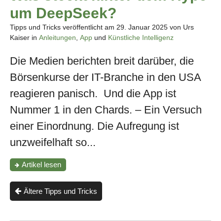
um DeepSeek?
Tipps und Tricks veröffentlicht am
29. Januar 2025
von Urs
Kaiser in
Anleitungen
,
App
und
Künstliche Intelligenz
Die Medien berichten breit darüber, die
Börsenkurse der IT-Branche in den USA
reagieren panisch. Und die App ist
Nummer 1 in den Chards. – Ein Versuch
einer Einordnung. Die Aufregung ist
unzweifelhaft so...
"Was
Artikel
lesen
steckt
hinter
dem
Ältere Tipps und Tricks
Hype
um
DeepSeek?"