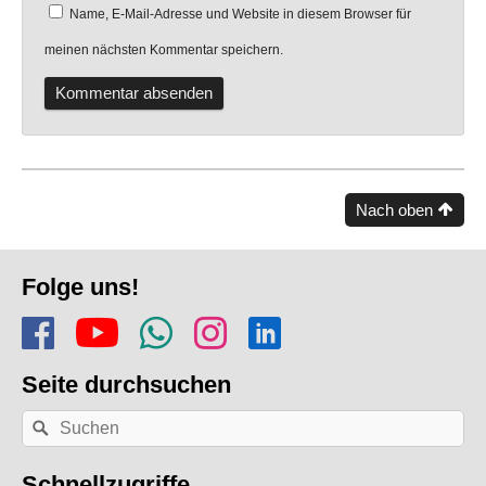
Name, E-Mail-Adresse und Website in diesem Browser für
meinen nächsten Kommentar speichern.
Nach oben
Fusszeile
Folge uns!
Folge uns auf Facebook
Finde uns auf YouTube
Folge dem Kanal Apf
Folge uns auf In
Finde uns auf
Seite durchsuchen
Nach
Suchen
einem
Stichwort
suchen:
Schnellzugriffe