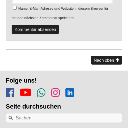
Name, E-Mail-Adresse und Website in diesem Browser für
meinen nächsten Kommentar speichern.
Nach oben
Fusszeile
Folge uns!
Folge uns auf Facebook
Finde uns auf YouTube
Folge dem Kanal Apf
Folge uns auf In
Finde uns auf
Seite durchsuchen
Nach
Suchen
einem
Stichwort