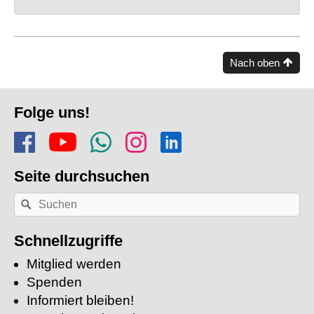
Nach oben
Fusszeile
Folge uns!
Folge uns auf Facebook
Finde uns auf YouTube
Folge dem Kanal Apf
Folge uns auf In
Finde uns auf
Seite durchsuchen
Nach
Suchen
einem
Stichwort
suchen:
Schnellzugriffe
Mitglied werden
Spenden
Informiert bleiben!