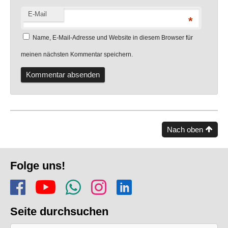
E-Mail
*
Name, E-Mail-Adresse und Website in diesem Browser für
meinen nächsten Kommentar speichern.
Nach oben
Fusszeile
Folge uns!
Folge uns auf Facebook
Finde uns auf YouTube
Folge dem Kanal Apf
Folge uns auf In
Finde uns auf
Seite durchsuchen
Nach