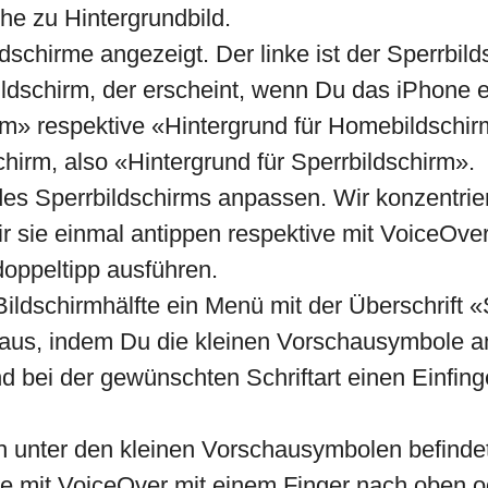
he zu Hintergrundbild.
schirme angezeigt. Der linke ist der Sperrbild
ldschirm, der erscheint, wenn Du das iPhone en
rm» respektive «Hintergrund für Homebildschir
chirm, also «Hintergrund für Sperrbildschirm».
es Sperrbildschirms anpassen. Wir konzentrie
wir sie einmal antippen respektive mit VoiceO
doppeltipp ausführen.
Bildschirmhälfte ein Menü mit der Überschrift «
t aus, indem Du die kleinen Vorschausymbole a
d bei der gewünschten Schriftart einen Einfin
h unter den kleinen Vorschausymbolen befindet,
che mit VoiceOver mit einem Finger nach oben 