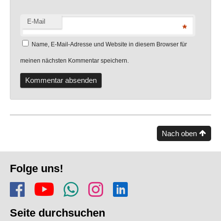
E-Mail
*
Name, E-Mail-Adresse und Website in diesem Browser für
meinen nächsten Kommentar speichern.
Nach oben
Fusszeile
Folge uns!
Folge uns auf Facebook
Finde uns auf YouTube
Folge dem Kanal Apf
Folge uns auf In
Finde uns auf
Seite durchsuchen