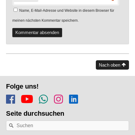
*
Name, E-Mail-Adresse und Website in diesem Browser für
meinen nächsten Kommentar speichern.
Nach oben
Fusszeile
Folge uns!
Folge uns auf Facebook
Finde uns auf YouTube
Folge dem Kanal Apf
Folge uns auf In
Finde uns auf
Seite durchsuchen
Nach
Suchen
einem
Stichwort