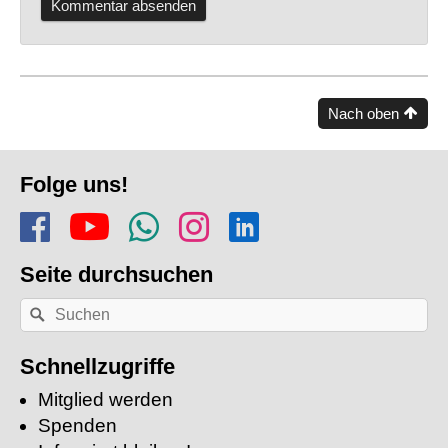
Nach oben
Fusszeile
Folge uns!
Folge uns auf Facebook
Finde uns auf YouTube
Folge dem Kanal Apf
Folge uns auf In
Finde uns auf
Seite durchsuchen
Nach
Suchen
einem
Stichwort
suchen:
Schnellzugriffe
Mitglied werden
Spenden