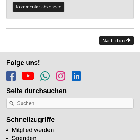
Nach oben
Fusszeile
Folge uns!
Folge uns auf Facebook
Finde uns auf YouTube
Folge dem Kanal Apf
Folge uns auf In
Finde uns auf
Seite durchsuchen
Nach
Suchen
einem
Stichwort
suchen:
Schnellzugriffe
Mitglied werden
Spenden