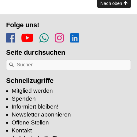
Nach oben
Fusszeile
Folge uns!
Folge uns auf Facebook
Finde uns auf YouTube
Folge dem Kanal Apf
Folge uns auf In
Finde uns auf
Seite durchsuchen
Nach
Suchen
einem
Stichwort
suchen:
Schnellzugriffe
Mitglied werden
Spenden
Informiert bleiben!
Newsletter abonnieren
Offene Stellen
Kontakt