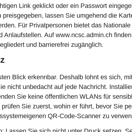
htigen Link geklickt oder ein Passwort eingeg
n preisgegeben, lassen Sie umgehend die Karte
erden. Für Privatpersonen bietet das Nationale
d Anlaufstellen. Auf www.ncsc.admin.ch finden 
gegliedert und barrierefrei zugänglich.
tz
sten Blick erkennbar. Deshalb lohnt es sich, m
ie nicht unbedacht auf jede Nachricht. Install
nden Sie keine öffentlichen WLANs für sensib
üfen Sie zuerst, wohin er führt, bevor Sie pe
riebssystemeigenen QR-Code-Scanner zu verwen
Tipp: Lassen Sie sich nicht unter Druck setzen. 