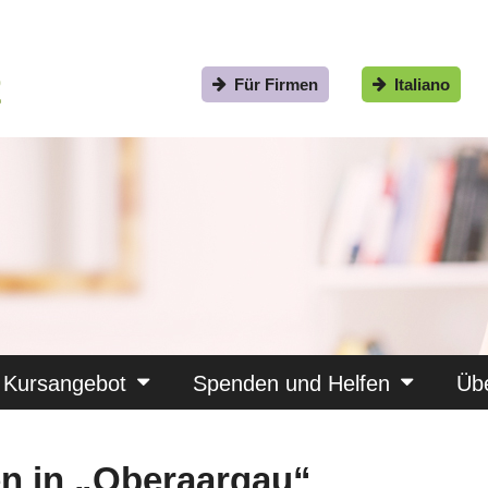
Für Firmen
Italiano
Kursangebot
Spenden und Helfen
Üb
n in „Oberaargau“