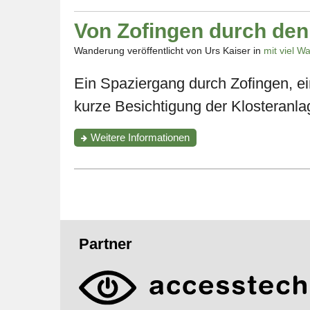
"Auf
den
Von Zofingen durch den
Spuren
von
Wanderung veröffentlicht von Urs Kaiser in
mit viel Wa
Kuno
Amiet
Ein Spaziergang durch Zofingen, e
und
Bruno
kurze Besichtigung der Klosteranl
Hesse"
zur
Weitere Informationen
Wanderung
"Von
Zofingen
durch
den
Boowald
nach
Fusszeile
St.
Partner
Urban"