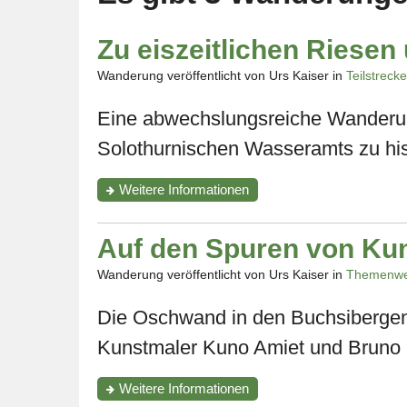
Zu eiszeitlichen Riesen
Wanderung veröffentlicht von Urs Kaiser in
Teilstreck
Eine abwechslungsreiche Wanderun
Solothurnischen Wasseramts zu hist
zur
Weitere Informationen
Wanderung
"Zu
eiszeitlichen
Auf den Spuren von Ku
Riesen
und
Wanderung veröffentlicht von Urs Kaiser in
Themenw
zum
idyllischen
Die Oschwand in den Buchsibergen 
Burgäschisee"
Kunstmaler Kuno Amiet und Bruno 
zur
Weitere Informationen
Wanderung