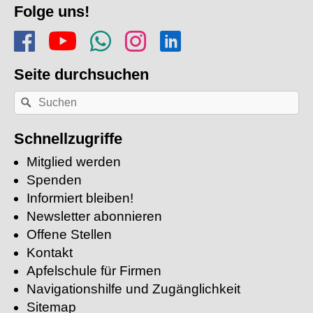
Folge uns!
Folge uns auf Facebook
Finde uns auf YouTube
Folge dem Kanal Apf
Folge uns auf In
Finde uns auf
Seite durchsuchen
Nach
Suchen
einem
Stichwort
suchen:
Schnellzugriffe
Mitglied werden
Spenden
Informiert bleiben!
Newsletter abonnieren
Offene Stellen
Kontakt
Apfelschule für Firmen
Navigationshilfe und Zugänglichkeit
Sitemap