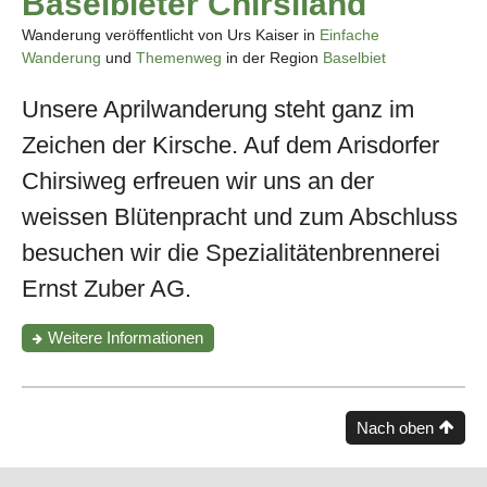
Baselbieter Chirsiland
Wanderung veröffentlicht von Urs Kaiser in
Einfache
Wanderung
und
Themenweg
in der Region
Baselbiet
Unsere Aprilwanderung steht ganz im
Zeichen der Kirsche. Auf dem Arisdorfer
Chirsiweg erfreuen wir uns an der
weissen Blütenpracht und zum Abschluss
besuchen wir die Spezialitätenbrennerei
Ernst Zuber AG.
zur
Weitere Informationen
Wanderung
"Blueschtwanderung
im
Baselbieter
Nach oben
Chirsiland"
Fusszeile