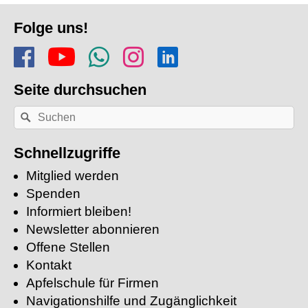
Fusszeile
Folge uns!
Folge uns auf Facebook
Finde uns auf YouTube
Folge dem Kanal Apf
Folge uns auf In
Finde uns auf
Seite durchsuchen
Nach
Suchen
einem
Stichwort
suchen:
Schnellzugriffe
Mitglied werden
Spenden
Informiert bleiben!
Newsletter abonnieren
Offene Stellen
Kontakt
Apfelschule für Firmen
Navigationshilfe und Zugänglichkeit