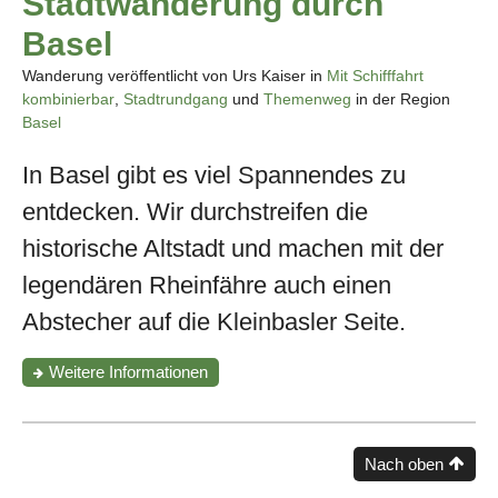
Stadtwanderung durch
Basel
Wanderung veröffentlicht von Urs Kaiser in
Mit Schifffahrt
kombinierbar
,
Stadtrundgang
und
Themenweg
in der Region
Basel
In Basel gibt es viel Spannendes zu
entdecken. Wir durchstreifen die
historische Altstadt und machen mit der
legendären Rheinfähre auch einen
Abstecher auf die Kleinbasler Seite.
zur
Weitere Informationen
Wanderung
"Eine
vorweihnächtliche
Stadtwanderung
Nach oben
durch
Basel"