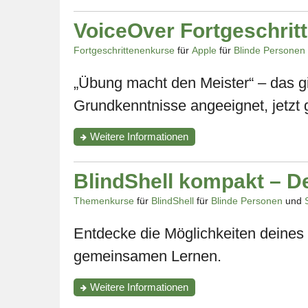
"VoiceOver
Aufbaukurs"
VoiceOver Fortgeschrit
Fortgeschrittenenkurse
für
Apple
für
Blinde Personen
„Übung macht den Meister“ – das gi
Grundkenntnisse angeeignet, jetzt 
zum
Weitere Informationen
Kurs
"VoiceOver
Fortgeschrittenenkurs"
BlindShell kompakt – De
Themenkurse
für
BlindShell
für
Blinde Personen
und
Entdecke die Möglichkeiten deines 
gemeinsamen Lernen.
zum
Weitere Informationen
Kurs