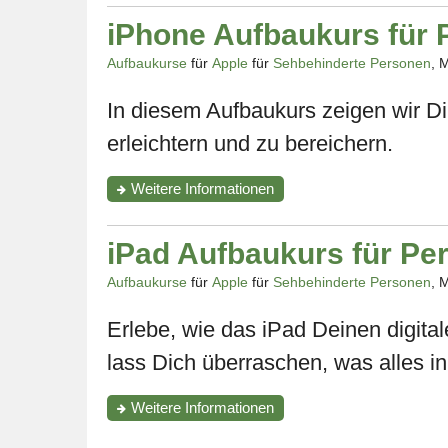
"BlindShell
kompakt
iPhone Aufbaukurs für 
–
Dein
Aufbaukurse
für
Apple
für
Sehbehinderte Personen
, 
Schlüssel
zu
In diesem Aufbaukurs zeigen wir Di
mehr
Selbstständigkeit"
erleichtern und zu bereichern.
zum
Weitere Informationen
Kurs
"iPhone
Aufbaukurs
iPad Aufbaukurs für Pe
für
Personen
Aufbaukurse
für
Apple
für
Sehbehinderte Personen
, 
mit
einem
Erlebe, wie das iPad Deinen digita
Sehrest"
lass Dich überraschen, was alles i
zum
Weitere Informationen
Kurs
"iPad