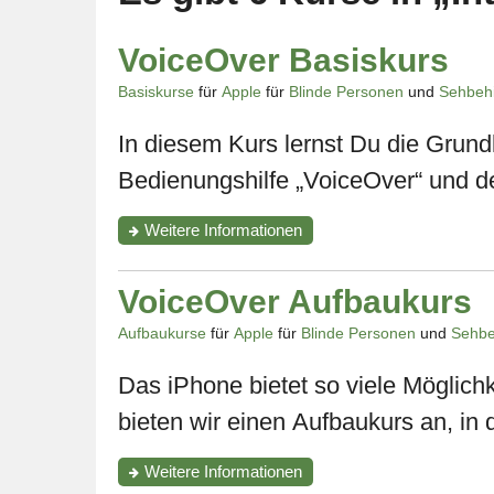
VoiceOver Basiskurs
Basiskurse
für
Apple
für
Blinde Personen
und
Sehbeh
In diesem Kurs lernst Du die Grund
Bedienungshilfe „VoiceOver“ und de
zum
Weitere Informationen
Kurs
"VoiceOver
Basiskurs"
VoiceOver Aufbaukurs
Aufbaukurse
für
Apple
für
Blinde Personen
und
Sehbe
Das iPhone bietet so viele Möglichk
bieten wir einen Aufbaukurs an, in d
zum
Weitere Informationen
Kurs