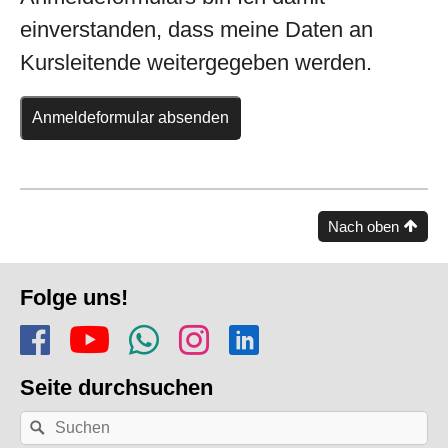
einverstanden, dass meine Daten an
Kursleitende weitergegeben werden.
Nach oben
Fusszeile
Folge uns!
Folge uns auf Facebook
Finde uns auf YouTube
Folge dem Kanal Apf
Folge uns auf In
Finde uns auf
Seite durchsuchen
Nach
Suchen
einem