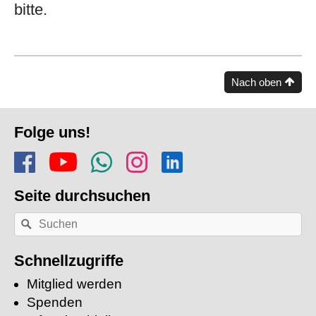
bitte.
Nach oben
Fusszeile
Folge uns!
Folge uns auf Facebook
Finde uns auf YouTube
Folge dem Kanal Apf
Folge uns auf In
Finde uns auf
Seite durchsuchen
Nach
Suchen
einem
Stichwort
suchen:
Schnellzugriffe
Mitglied werden
Spenden