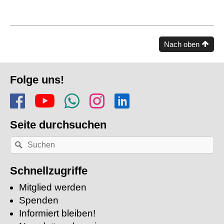
Nach oben
Fusszeile
Folge uns!
Folge uns auf Facebook
Finde uns auf YouTube
Folge dem Kanal Apf
Folge uns auf In
Finde uns auf
Seite durchsuchen
Nach
Suchen
einem
Stichwort
suchen:
Schnellzugriffe
Mitglied werden
Spenden
Informiert bleiben!