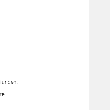
efunden.
te.