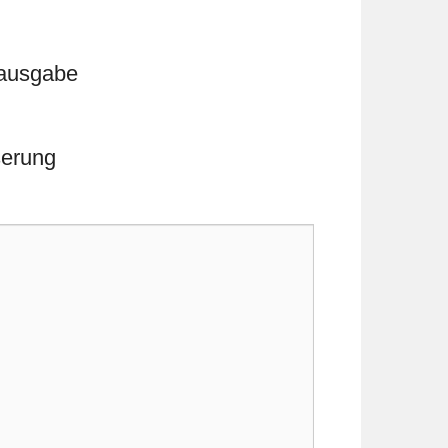
hausgabe
serung